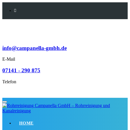
Skip
Skip
to
links
primary
navigation
Skip
to
content
info@campanella-gmbh.de
E-Mail
07141 - 290 875
Telefon
Toggle navigation
HOME